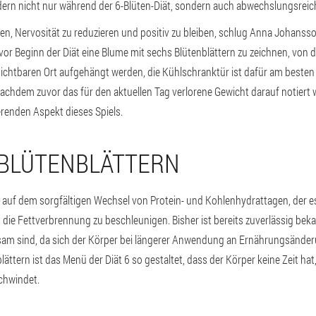
ern nicht nur während der 6-Blüten-Diät, sondern auch abwechslungsreich
n, Nervosität zu reduzieren und positiv zu bleiben, schlug Anna Johanss
vor Beginn der Diät eine Blume mit sechs Blütenblättern zu zeichnen, vo
 sichtbaren Ort aufgehängt werden, die Kühlschranktür ist dafür am beste
achdem zuvor das für den aktuellen Tag verlorene Gewicht darauf notiert 
renden Aspekt dieses Spiels.
 BLÜTENBLÄTTERN
t auf dem sorgfältigen Wechsel von Protein- und Kohlenhydrattagen, der es
 die Fettverbrennung zu beschleunigen. Bisher ist bereits zuverlässig beka
ksam sind, da sich der Körper bei längerer Anwendung an Ernährungsände
ättern ist das Menü der Diät 6 so gestaltet, dass der Körper keine Zeit h
chwindet.