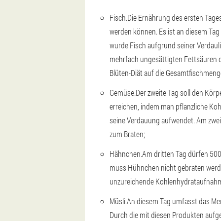
Fisch.
Die Ernährung des ersten Tages
werden können. Es ist an diesem Tag 
wurde Fisch aufgrund seiner Verdaul
mehrfach ungesättigten Fettsäuren de
Blüten-Diät auf die Gesamtfischmenge
Gemüse.
Der zweite Tag soll den Kör
erreichen, indem man pflanzliche Kohl
seine Verdauung aufwendet. Am zweite
zum Braten;
Hähnchen.
Am dritten Tag dürfen 500
muss Hühnchen nicht gebraten werden
unzureichende Kohlenhydrataufnahme 
Müsli.
An diesem Tag umfasst das Menü
Durch die mit diesen Produkten aufg