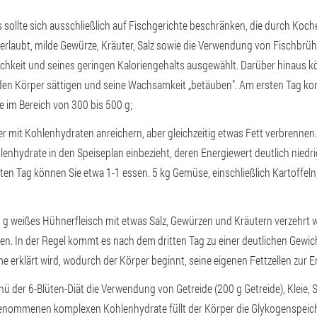
 sollte sich ausschließlich auf Fischgerichte beschränken, die durch Koc
erlaubt, milde Gewürze, Kräuter, Salz sowie die Verwendung von Fischbrü
ichkeit und seines geringen Kaloriengehalts ausgewählt. Darüber hinaus k
n Körper sättigen und seine Wachsamkeit „betäuben". Am ersten Tag konze
 im Bereich von 300 bis 500 g;
per mit Kohlenhydraten anreichern, aber gleichzeitig etwas Fett verbrenne
enhydrate in den Speiseplan einbezieht, deren Energiewert deutlich niedrige
n Tag können Sie etwa 1-1 essen. 5 kg Gemüse, einschließlich Kartoffeln,
 g weißes Hühnerfleisch mit etwas Salz, Gewürzen und Kräutern verzehrt w
. In der Regel kommt es nach dem dritten Tag zu einer deutlichen Gewic
erklärt wird, wodurch der Körper beginnt, seine eigenen Fettzellen zur
 der 6-Blüten-Diät die Verwendung von Getreide (200 g Getreide), Kleie, 
enommenen komplexen Kohlenhydrate füllt der Körper die Glykogenspeiche