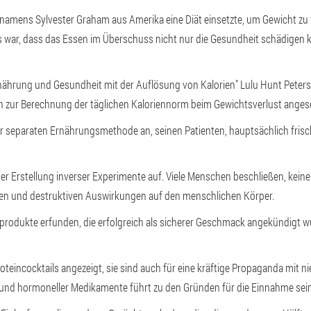
amens Sylvester Graham aus Amerika eine Diät einsetzte, um Gewicht zu v
 war, dass das Essen im Überschuss nicht nur die Gesundheit schädigen 
hrung und Gesundheit mit der Auflösung von Kalorien" Lulu Hunt Peters w
en zur Berechnung der täglichen Kaloriennorm beim Gewichtsverlust anges
 separaten Ernährungsmethode an, seinen Patienten, hauptsächlich frische
der Erstellung inverser Experimente auf. Viele Menschen beschließen, kein
chen und destruktiven Auswirkungen auf den menschlichen Körper.
rodukte erfunden, die erfolgreich als sicherer Geschmack angekündigt wu
oteincocktails angezeigt, sie sind auch für eine kräftige Propaganda mit n
r und hormoneller Medikamente führt zu den Gründen für die Einnahme sei