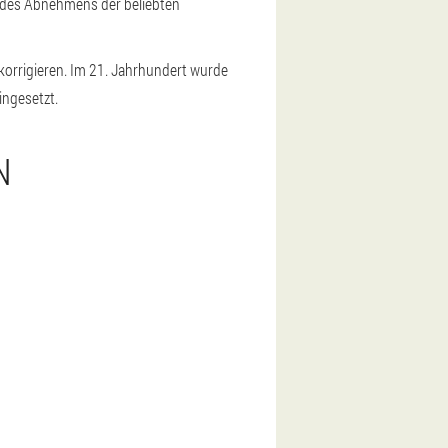
te des Abnehmens der beliebten
 korrigieren. Im 21. Jahrhundert wurde
ingesetzt.
N