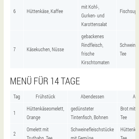
mit Kohl-,
6
Hüttenkäse, Kaffee
Fischsupp
Gurken- und
Karottensalat
gebackenes
Rindfleisch,
Schweinef
7
Käsekuchen, Nüsse
frische
Tee
Kirschtomaten
MENÜ FÜR 14 TAGE
Tag
Frühstück
Abendessen
Ab
Hüttenkäseomelett,
gedünsteter
Brot mit 
1
Orange
Tintenfisch, Bohnen
Tee
Omelett mit
Schweinefleischstücke
Hüttenkä
2
Truthahn, Tee
mit Gemüse
Tee