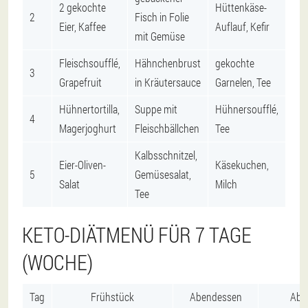
2 gekochte
Hüttenkäse-
2
Fisch in Folie
Eier, Kaffee
Auflauf, Kefir
mit Gemüse
Fleischsoufflé,
Hähnchenbrust
gekochte
3
Grapefruit
in Kräutersauce
Garnelen, Tee
Hühnertortilla,
Suppe mit
Hühnersoufflé,
4
Magerjoghurt
Fleischbällchen
Tee
Kalbsschnitzel,
Eier-Oliven-
Käsekuchen,
5
Gemüsesalat,
Salat
Milch
Tee
KETO-DIÄTMENÜ FÜR 7 TAGE
(WOCHE)
Tag
Frühstück
Abendessen
Abe