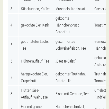
3
Käsekuchen, Kaffee
Muscheln, Kohlsalat
Caesar-Sal
gekochte
4
gekochte Eier, Kefir
Hähnchenbrust,
Toast mit
Grapefruit
gedünsteter Lachs,
geschmortes
Gemüsesa
5
Tee
Schweinefleisch, Tee
Hähnchen
gebackene
6
Hühnerauflauf, Tee
„Caesar-Salat“
Alufolie
hartgekochte Eier,
gekochter Truthahn,
Truthahn 
7
Grapefruit
Ratatouille
Tomatenm
Hüttenkäse-
Omelett m
8
Fisch mit Gemüse, Tee
Auflauf, Walnüsse
Rindfleisc
Eier mit grünen
Hähnchenschnitzel,