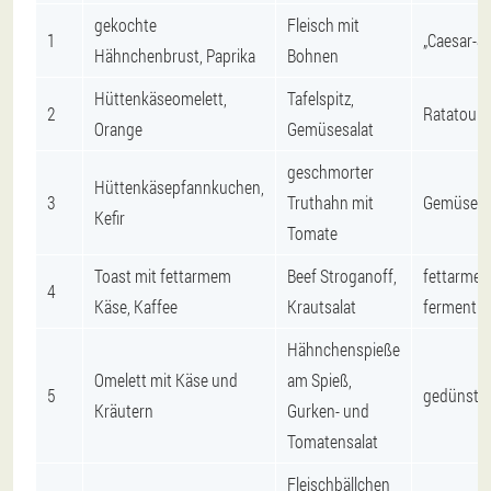
gekochte
Fleisch mit
1
„Caesar-Sa
Hähnchenbrust, Paprika
Bohnen
Hüttenkäseomelett,
Tafelspitz,
2
Ratatouill
Orange
Gemüsesalat
geschmorter
Hüttenkäsepfannkuchen,
3
Truthahn mit
Gemüsesal
Kefir
Tomate
Toast mit fettarmem
Beef Stroganoff,
fettarmer
4
Käse, Kaffee
Krautsalat
fermentie
Hähnchenspieße
Omelett mit Käse und
am Spieß,
5
gedünstet
Kräutern
Gurken- und
Tomatensalat
Fleischbällchen