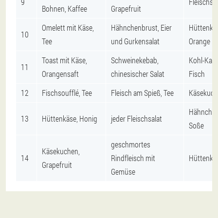
9
Fleischso
Bohnen, Kaffee
Grapefruit
Omelett mit Käse,
Hähnchenbrust, Eier
Hüttenkäs
10
Tee
und Gurkensalat
Orange
Toast mit Käse,
Schweinekebab,
Kohl-Karo
11
Orangensaft
chinesischer Salat
Fisch
12
Fischsoufflé, Tee
Fleisch am Spieß, Tee
Käsekuche
Hähnchen
13
Hüttenkäse, Honig
jeder Fleischsalat
Soße
geschmortes
Käsekuchen,
14
Rindfleisch mit
Hüttenkäs
Grapefruit
Gemüse