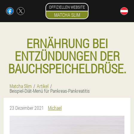
OFFIZIELLEN WEBSITE
MATCHA SLIM
ERNÄHRUNG BEI
ENTZÜNDUNGEN DER
BAUCHSPEICHELDRÜSE.
Matcha Slim
Artikel
Beispiel-Diät-Menü für Pankreas-Pankreatitis
23 Dezember 2021
Michael