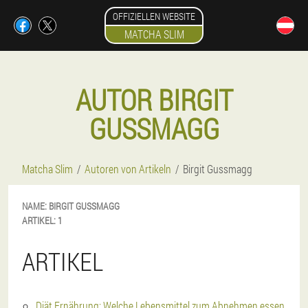
OFFIZIELLEN WEBSITE
MATCHA SLIM
AUTOR BIRGIT
GUSSMAGG
Matcha Slim
Autoren von Artikeln
Birgit Gussmagg
NAME:
BIRGIT
GUSSMAGG
ARTIKEL:
1
ARTIKEL
Diät Ernährung: Welche Lebensmittel zum Abnehmen essen