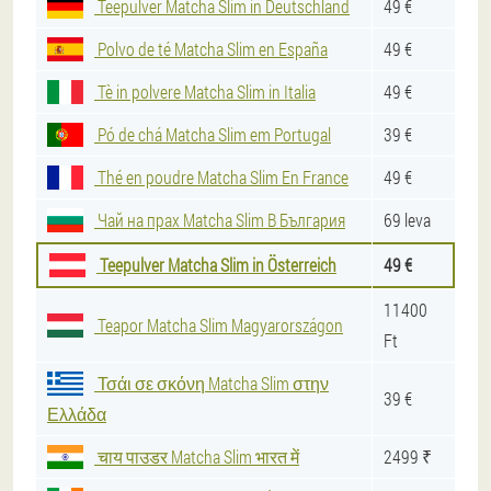
Teepulver Matcha Slim in Deutschland
49 €
Polvo de té Matcha Slim en España
49 €
Tè in polvere Matcha Slim in Italia
49 €
Pó de chá Matcha Slim em Portugal
39 €
Thé en poudre Matcha Slim En France
49 €
Чай на прах Matcha Slim В България
69 leva
Teepulver Matcha Slim in Österreich
49 €
11400
Teapor Matcha Slim Magyarországon
Ft
Τσάι σε σκόνη Matcha Slim στην
39 €
Ελλάδα
चाय पाउडर Matcha Slim भारत में
2499 ₹