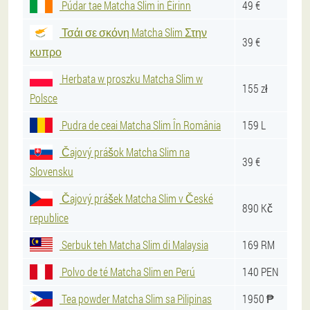
Púdar tae Matcha Slim in Éirinn
49 €
Τσάι σε σκόνη Matcha Slim Στην
39 €
κυπρο
Herbata w proszku Matcha Slim w
155 zł
Polsce
Pudra de ceai Matcha Slim În România
159 L
Čajový prášok Matcha Slim na
39 €
Slovensku
Čajový prášek Matcha Slim v České
890 Kč
republice
Serbuk teh Matcha Slim di Malaysia
169 RM
Polvo de té Matcha Slim en Perú
140 PEN
Tea powder Matcha Slim sa Pilipinas
1950 ₱