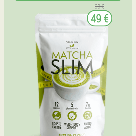
98 €
49 €