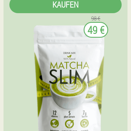
KAUFEN
98 €
49 €