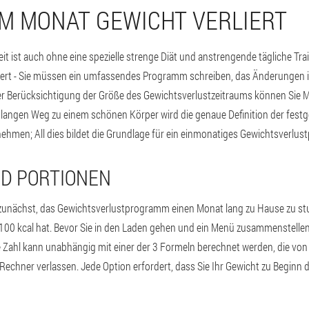
EM MONAT GEWICHT VERLIERT
ist auch ohne eine spezielle strenge Diät und anstrengende tägliche Train
ert - Sie müssen ein umfassendes Programm schreiben, das Änderungen i
nter Berücksichtigung der Größe des Gewichtsverlustzeitraums können Sie 
m langen Weg zu einem schönen Körper wird die genaue Definition der fest
bnehmen; All dies bildet die Grundlage für ein einmonatiges Gewichtsverlu
ND PORTIONEN
zunächst, das Gewichtsverlustprogramm einen Monat lang zu Hause zu stud
100 kcal hat. Bevor Sie in den Laden gehen und ein Menü zusammenstellen,
se Zahl kann unabhängig mit einer der 3 Formeln berechnet werden, die v
Rechner verlassen. Jede Option erfordert, dass Sie Ihr Gewicht zu Beginn 