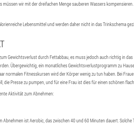
as müssen wir mit der dreifachen Menge sauberen Wassers kompensieren.
alorienreiche Lebensmittel und werden daher nicht in das Trinkschema gezä
ÄT
l zum Gewichtsverlust durch Fettabbau, es muss jedoch auch richtig in 
rden. Übergewichtig, ein monatliches Gewichtsverlustprogramm zu Hause 
paar normalen Fitnesskursen wird der Körper wenig zu tun haben. Bei Fra
voll, die Presse zu pumpen, und für eine Frau ist dies für einen schönen f
ente Aktivität zum Abnehmen:
Abnehmen ist Aerobic, das zwischen 40 und 60 Minuten dauert. Solche T