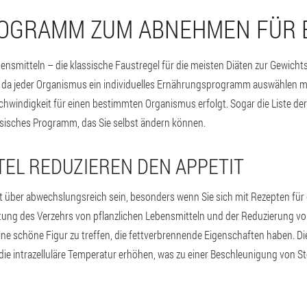
GRAMM ZUM ABNEHMEN FÜR E
bensmitteln – die klassische Faustregel für die meisten Diäten zur Gewicht
 da jeder Organismus ein individuelles Ernährungsprogramm auswählen 
chwindigkeit für einen bestimmten Organismus erfolgt. Sogar die Liste der
ssisches Programm, das Sie selbst ändern können.
EL REDUZIEREN DEN APPETIT
 über abwechslungsreich sein, besonders wenn Sie sich mit Rezepten für
ung des Verzehrs von pflanzlichen Lebensmitteln und der Reduzierung von
e schöne Figur zu treffen, die fettverbrennende Eigenschaften haben. Di
 die intrazelluläre Temperatur erhöhen, was zu einer Beschleunigung von S